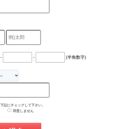
-
-
(半角数字)
え下記にチェックして下さい。
同意しません