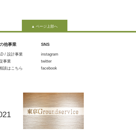
▲ ページ上部へ
の他事業
SNS
AD / 設計事業
instagram
促事業
twitter
相談はこちら
facebook
021