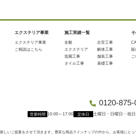
エクステリア事業
施工実績一覧
そ
エクステリア事業
全般
左官工事
C
ご相談はこちら
エクステリア
解体工事
販
造園工事
舗装工事
ご
タイル工事
基礎工事
0120-875-
10:00～17:00
土曜日・日曜日・祝日
営業時間
定休日
新しいご提案をさせて頂きます。豊富な商品ラインナップの中から、お客様にとって