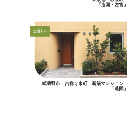
「造園・左官
造園工事
武蔵野市 吉祥寺東町 新築マンショ
「造園