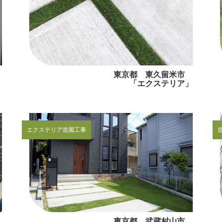
区
東京都 東久留米市
」
「エクステリア」
エクステリア
造園工事
区
東京都 武蔵村山市