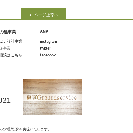
▲ ページ上部へ
の他事業
SNS
AD / 設計事業
instagram
促事業
twitter
相談はこちら
facebook
021
の“理想形”を実現いたします。