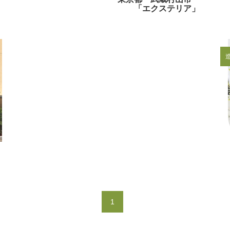
」
「エクステリア」
ン
」
1