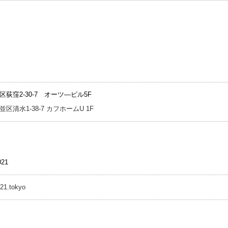
荻窪2-30-7 オーツ―ビル5F
並区清水1-38-7 カフホームU 1F
021
e21.tokyo