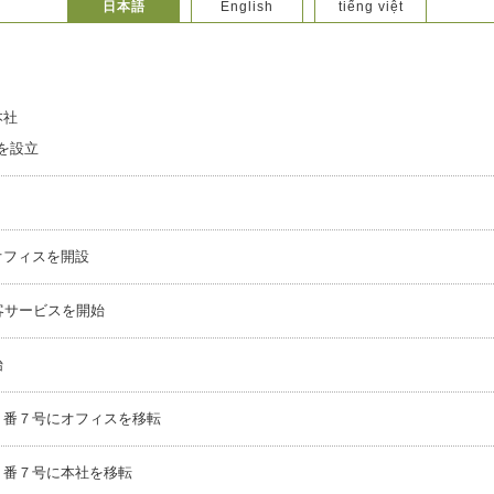
日本語
English
tiếng việt
本社
eを設立
オフィスを開設
客サービスを開始
始
０番７号にオフィスを移転
０番７号に本社を移転