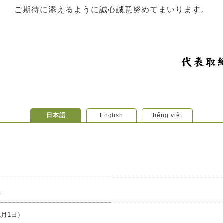
ご期待に添えるように誠心誠意努めてまいります。
日本語
English
tiếng việt
.
1月1日）