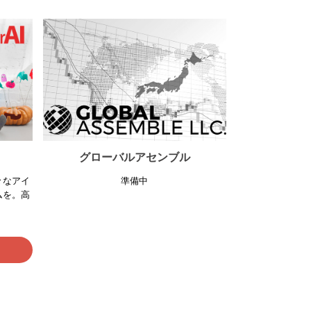
グローバルアセンブル
々なアイ
準備中
ムを。高
。